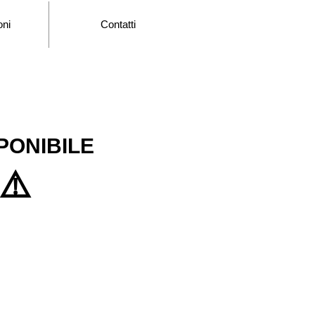
oni
Contatti
ONIBILE​
⚠️