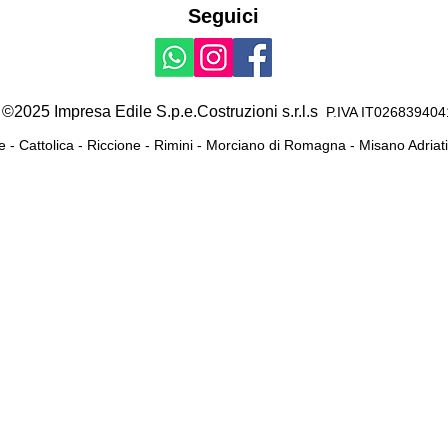
Seguici
©2025 Impresa Edile S.p.e.Costruzioni s.r.l.s
P.IVA IT
026839404
e - Cattolica - Riccione - Rimini - Morciano di Romagna - Misano Adri