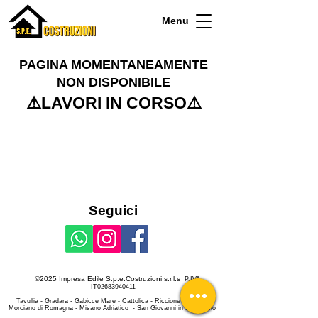
Menu
PAGINA MOMENTANEAMENTE
NON DISPONIBILE​
⚠️LAVORI IN CORSO⚠️
Seguici
©2025 Impresa Edile S.p.e.Costruzioni s.r.l.s
P.IVA
IT
02683940411
Tavullia - Gradara - Gabicce Mare - Cattolica - Riccione - Rimini -
Morciano di Romagna - Misano Adriatico - San Giovanni in Marignano